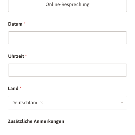
Online-Besprechung
Datum
*
Uhrzeit
*
Land
*
Deutschland
*
Zusätzliche Anmerkungen
T
e
l