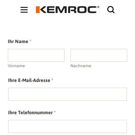
Bodybuilding-Schule:
Cochrane systematic reviews on supplements -
ht
Ihr Name
*
Vorname
Nachname
Ihre E-Mail-Adresse
*
Ihre Telefonnummer
*