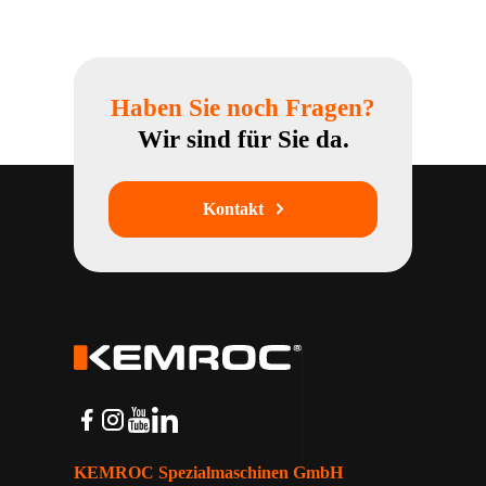
F
L
M
a
i
e
c
n
s
e
k
s
Haben Sie noch Fragen?
b
e
e
o
d
n
Wir sind für Sie da.
o
I
g
k
n
e
Kontakt
r
KEMROC Spezialmaschinen GmbH