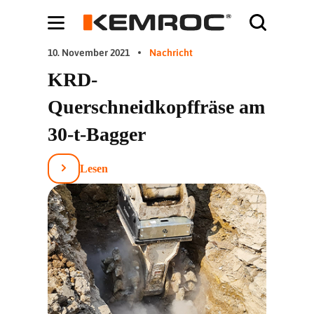
Bodybuilding-Schule:
Cochrane systematic reviews on supplements -
ht
10. November 2021
Nachricht
KRD-
Querschneidkopffräse am
30-t-Bagger
Lesen